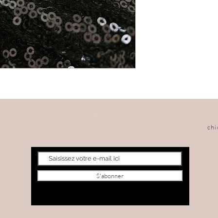
DEVENONS AMIS
ch
S'abonner