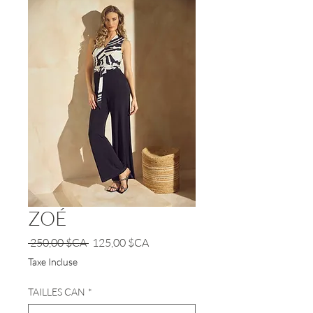
ZOÉ
Prix
Prix
 250,00 $CA 
125,00 $CA
original
promotionnel
Taxe Incluse
TAILLES CAN
*