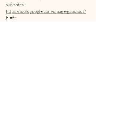
suivantes :
https://tools.google.com/dlpage/gaoptout?
hl=fr
Il se peut que nous modifiions cette
politique en matière de cookies. Nous vous
encourageons à consulter régulièrement
cette page pour obtenir les dernières
informations sur les cookies.