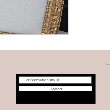
DEVENONS AMIS
ch
S'abonner