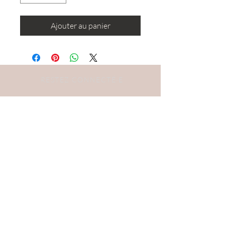
Ajouter au panier
RESTEZ CONNECTÉ·E
DEVENONS AMIS
S'abonner
BESOIN D'AIDE ?