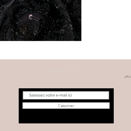
DEVENONS AMIS
ch
S'abonner