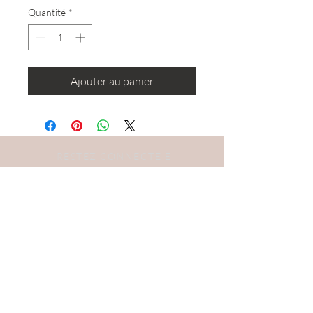
Quantité
*
Ajouter au panier
RESTEZ CONNECTÉ·E
DEVENONS AMIS
S'abonner