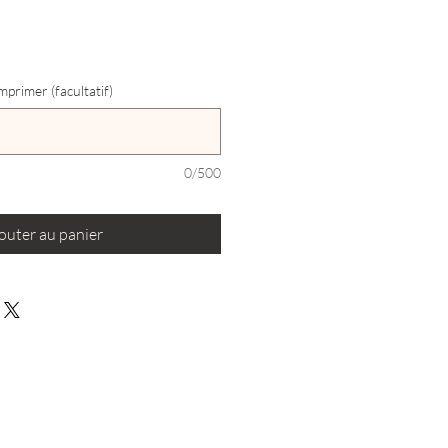
primer (facultatif)
0/500
outer au panier