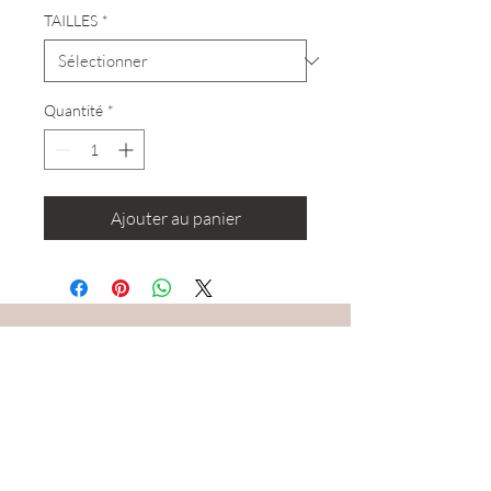
TAILLES
*
Quantité
*
Ajouter au panier
RESTEZ CONNECTÉ·E
DEVENONS AMIS