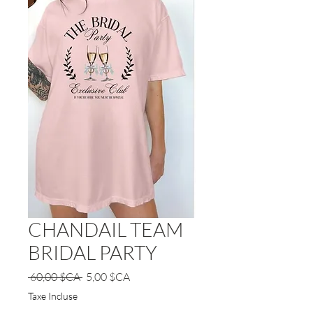
CHANDAIL TEAM
BRIDAL PARTY
Prix
Prix
 60,00 $CA 
5,00 $CA
original
promotionnel
Taxe Incluse