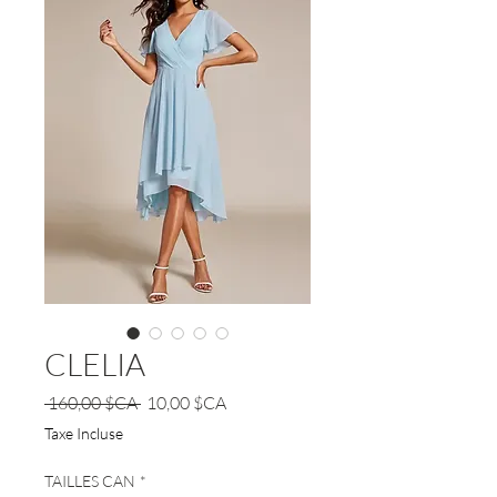
CLELIA
Prix
Prix
 160,00 $CA 
10,00 $CA
original
promotionnel
Taxe Incluse
TAILLES CAN
*