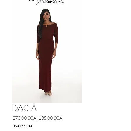
DACIA
Prix
Prix
 270,00 $CA 
135,00 $CA
original
promotionnel
Taxe Incluse