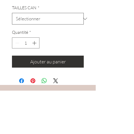
TAILLES CAN
*
Quantité
*
Ajouter au panier
RESTEZ CONNECTÉ·E
DEVENONS AMIS