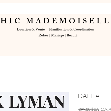
HIC MADEMOISEL
Location & Vente | Planification & Coordination
Robes | Mariage | Beauté
DALILA
Prix
 399,00 $CA 
119,7