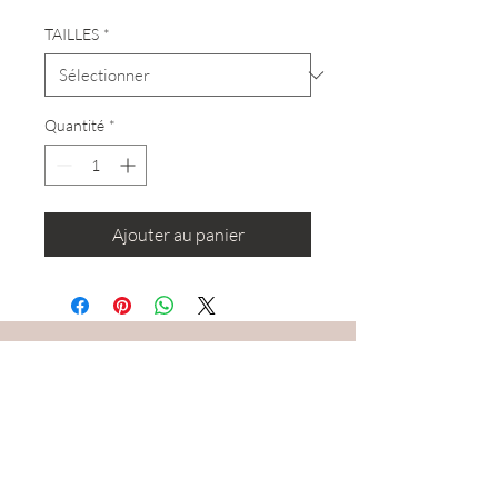
TAILLES
*
Quantité
*
Ajouter au panier
RESTEZ CONNECTÉ·E
DEVENONS AMIS