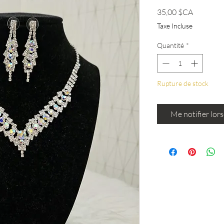
Prix
35,00 $CA
Taxe Incluse
Quantité
*
Rupture de stock
Me notifier lors