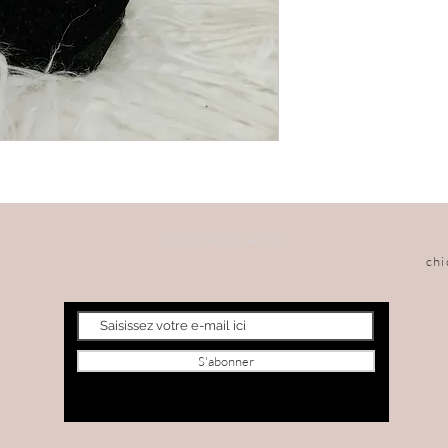
DEVENONS AMIS
ch
S'abonner