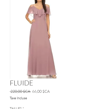
FLUIDE
Prix
Prix
 220,00 $CA 
66,00 $CA
original
promotionnel
Taxe Incluse
TAILLES
*