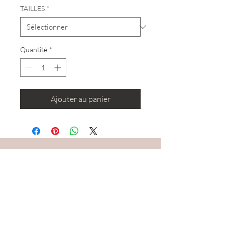
TAILLES
*
Quantité
*
Ajouter au panier
RESTEZ CONNECTÉ·E
DEVENONS AMIS