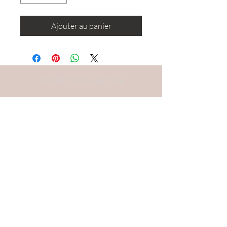
Ajouter au panier
RESTEZ CONNECTÉ·E
DEVENONS AMIS
S'abonner
BESOIN D'AIDE ?