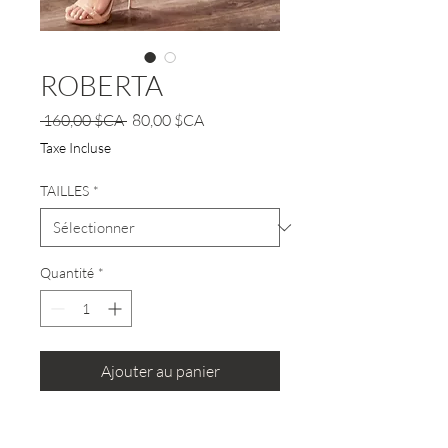
ROBERTA
Prix
Prix
 160,00 $CA 
80,00 $CA
original
promotionnel
Taxe Incluse
TAILLES
*
Quantité
*
Ajouter au panier