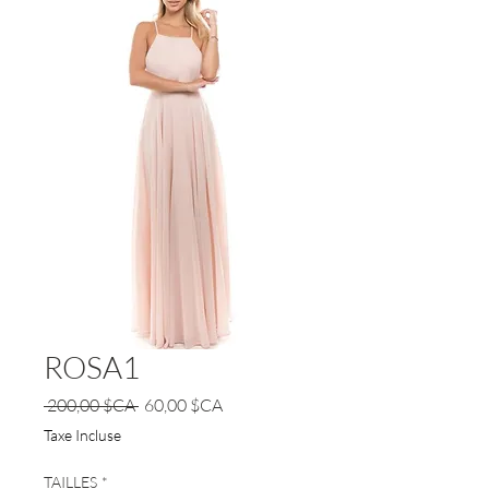
ROSA1
Prix
Prix
 200,00 $CA 
60,00 $CA
original
promotionnel
Taxe Incluse
TAILLES
*