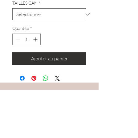
TAILLES CAN
*
Quantité
*
Ajouter au panier
RESTEZ CONNECTÉ·E
DEVENONS AMIS