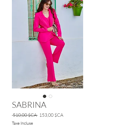
SABRINA
Prix
Prix
 510,00 $CA 
153,00 $CA
original
promotionnel
Taxe Incluse