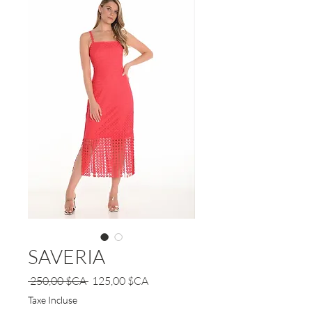
SAVERIA
Prix
Prix
 250,00 $CA 
125,00 $CA
original
promotionnel
Taxe Incluse