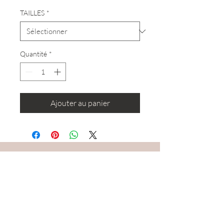
TAILLES
*
Quantité
*
Ajouter au panier
RESTEZ CONNECTÉ·E
DEVENONS AMIS