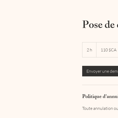
Pose de 
110
dollars
2 h
2
110 $CA
canadiens
h
Envoyer une de
Politique d'annu
Toute annulation ou 